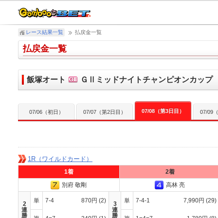
レース結果一覧
払戻金一覧
払戻金一覧
飯塚オート
ＧⅡミッドナイトチャンピオンカップ
07/08（第3日目）
07/06（初日）
07/07（第2日目）
07/0
1R（ワイルドカード）
1着
2着
別府 敬剛
高林 亮
単
7-4
870円
(2)
単
7-4-1
7,990円
(29)
2
3
連
連
勝
勝