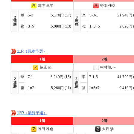
滝下 隼平
野本 佳章
単
5-3
5,170円
(17)
単
5-3-1
21,940円
2
3
連
連
勝
勝
複
3=5
5,090円
(13)
複
1=3=5
2,620円
11R（最終予選）
1着
2着
篠原 睦
中村 颯斗
単
7-1
6,240円
(15)
単
7-1-5
41,790円
2
3
連
連
勝
勝
複
1=7
5,280円
(11)
複
1=5=7
9,410円
12R（最終予選）
1着
2着
長田 稚也
大月 渉