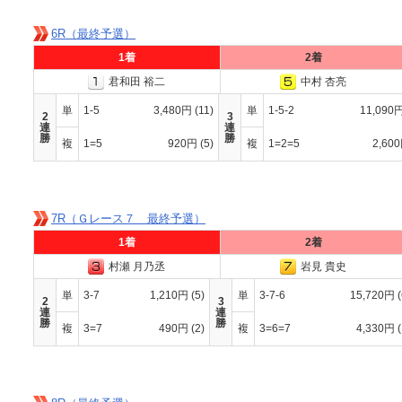
6R（最終予選）
1着
2着
君和田 裕二
中村 杏亮
単
1-5
3,480円
(11)
単
1-5-2
11,090
2
3
連
連
勝
勝
複
1=5
920円
(5)
複
1=2=5
2,60
7R（Ｇレース７ 最終予選）
1着
2着
村瀬 月乃丞
岩見 貴史
単
3-7
1,210円
(5)
単
3-7-6
15,720円
2
3
連
連
勝
勝
複
3=7
490円
(2)
複
3=6=7
4,330円